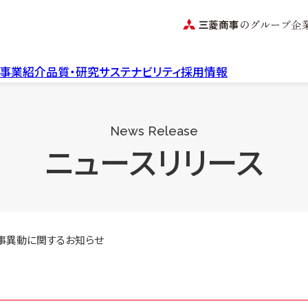
事業紹介
品質・研究
サステナビリティ
採用情報
品質管理・品質保証体制
畜産飼料事業
水産飼料事
養牛用飼料
持続可能な
研究開発へのこだわり
News Release
養豚用飼料
取り組み
ニュースリリース
養鶏用飼料
ASC飼料基
馬用飼料
認証につい
実験動物用飼料
昆虫用飼料
社長メッセージ
いのちをつなぐ
事異動に関するお知らせ
NOSANプロジェクト
社長インタビュー