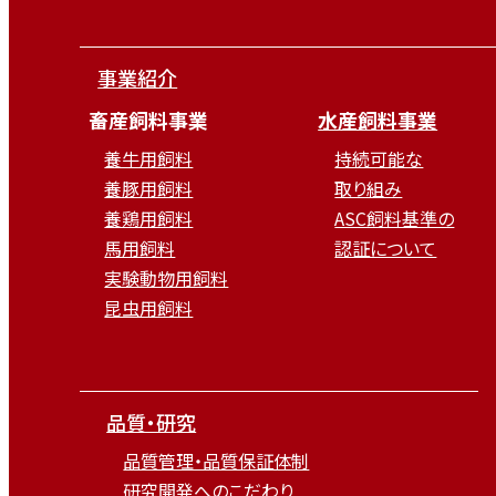
事業紹介
畜産飼料事業
水産飼料事業
養牛用飼料
持続可能な
養豚用飼料
取り組み
養鶏用飼料
ASC飼料基準の
馬用飼料
認証について
実験動物用飼料
昆虫用飼料
品質・研究
品質管理・品質保証体制
研究開発へのこだわり