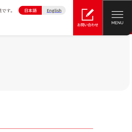
日本語
English
業
会社概要
鶏卵事業
ペットフード
事業
理念・使命
組織図
準の
て
沿革
事業所・グループ会社
公的研究費運営・管理について