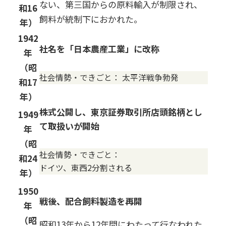
ない、第三国からの原料輸入が制限され、
和16
飼料が統制下におかれた。
年）
1942
社名を「日本農産工業」に改称
年
（昭
社会情勢・できごと：
太平洋戦争勃発
和17
年）
株式公開し、東京証券取引所店頭銘柄とし
1949
て取扱いが開始
年
（昭
社会情勢・できごと：
和24
ドイツ、東西2分割される
年）
1950
戦後、配合飼料製造を再開
年
（昭
昭和13年から12年間にわたって行なわれた