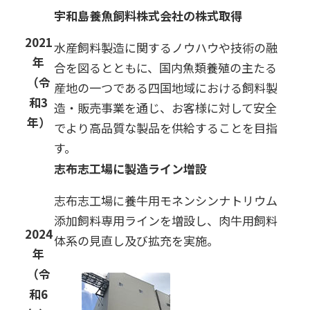
宇和島養魚飼料株式会社の株式取得
2021
水産飼料製造に関するノウハウや技術の融
年
合を図るとともに、国内魚類養殖の主たる
（令
産地の一つである四国地域における飼料製
和3
造・販売事業を通じ、お客様に対して安全
年）
でより高品質な製品を供給することを目指
す。
志布志工場に製造ライン増設
志布志工場に養牛用モネンシンナトリウム
添加飼料専用ラインを増設し、肉牛用飼料
2024
体系の見直し及び拡充を実施。
年
（令
和6