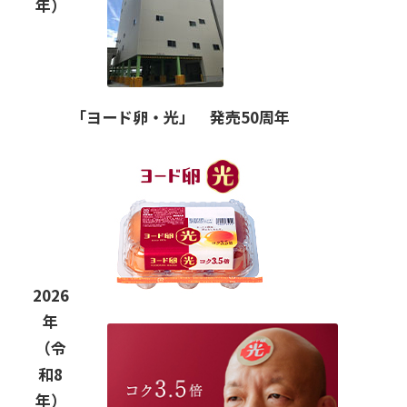
年）
「ヨード卵・光」 発売50周年
2026
年
（令
和8
年）