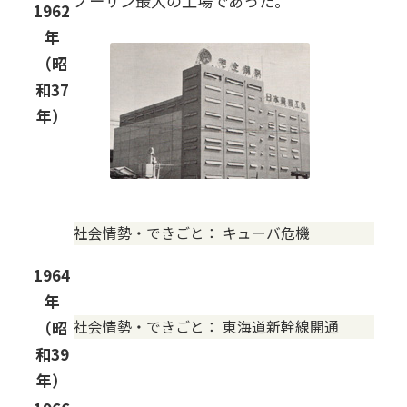
ノーサン最大の工場であった。
1962
年
（昭
和37
年）
社会情勢・できごと：
キューバ危機
1964
年
社会情勢・できごと：
東海道新幹線開通
（昭
和39
年）