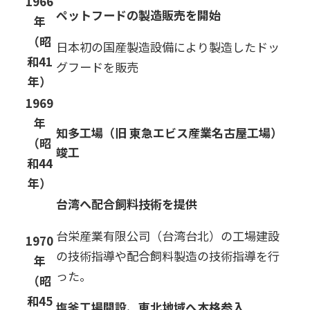
1966
ペットフードの製造販売を開始
年
（昭
日本初の国産製造設備により製造したドッ
和41
グフードを販売
年）
1969
年
知多工場（旧 東急エビス産業名古屋工場）
（昭
竣工
和44
年）
台湾へ配合飼料技術を提供
台栄産業有限公司（台湾台北）の工場建設
1970
の技術指導や配合飼料製造の技術指導を行
年
った。
（昭
和45
塩釜工場開設、東北地域へ本格参入