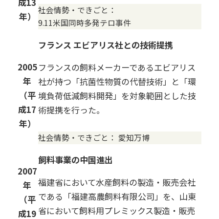
成13
社会情勢・できごと：
年）
9.11米国同時多発テロ事件
フランス エビアリス社との技術提携
2005
フランスの飼料メーカーであるエビアリス
年
社が持つ「抗菌性物質の代替技術」と「環
（平
境負荷低減飼料開発」を対象範囲とした技
成17
術提携を行った。
年）
社会情勢・できごと：
愛知万博
飼料事業の中国進出
2007
福建省において水産飼料の製造・販売会社
年
である「福建高農飼料有限公司」を、山東
（平
省において飼料用プレミックス製造・販売
成19