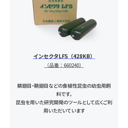
インセクタLFS（428KB）
（品番：660240）
鱗翅目・鞘翅目などの食植性昆虫の幼虫用飼
料です。
昆虫を用いた研究開発のツールとして
広くご利
用いただいています