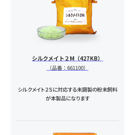
シルクメイト２М（427KB）
（品番：661100）
シルクメイト２Ｓに対応する未調製の
粉末飼料
が本製品になります