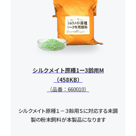
シルクメイト原種1ー3齢用M
（458KB）
（品番：660010）
シルクメイト原種１－３齢用Ｓに対応する未調
製の
粉末飼料が本製品になります