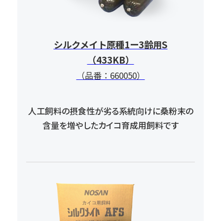
シルクメイト原種1ー3齢用S
（433KB）
（品番：660050）
人工飼料の摂食性が劣る系統向けに
桑粉末の
含量を増やしたカイコ育成用飼料です