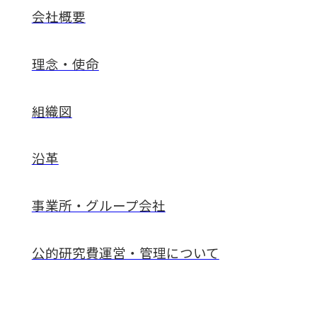
ー
会社概要
ジ
理念・使命
組織図
沿革
事業所・グループ会社
公的研究費運営・管理について