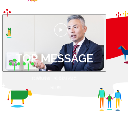
TOP MESSAGE
代表取締役 社長執行役員
社
小山 剛
長
メ
ッ
セ