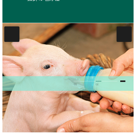
01
02
豚用代用乳製品
特徴
の