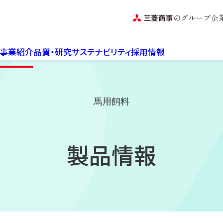
事業紹介
品質・研究
サステナビリティ
採用情報
品質管理・品質保証体制
畜産飼料事業
水産飼料事
養牛用飼料
持続可能な
研究開発へのこだわり
養豚用飼料
取り組み
馬用飼料
養鶏用飼料
ASC飼料基
馬用飼料
認証につい
実験動物用飼料
製品情報
昆虫用飼料
社長メッセージ
いのちをつなぐ
NOSANプロジェクト
社長インタビュー