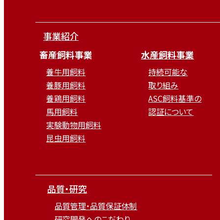
事業紹介
畜産飼料事業
水産飼料事業
養牛用飼料
持続可能な
養豚用飼料
取り組み
養鶏用飼料
ASC飼料基準の
馬用飼料
認証について
実験動物用飼料
昆虫用飼料
品質・研究
品質管理・品質保証体制
研究開発へのこだわり