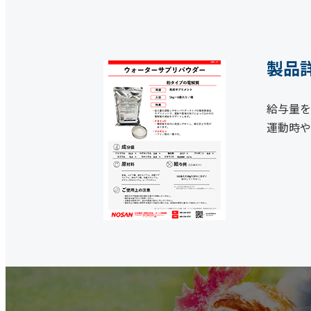
製品
給与量を
運動時や