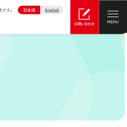
日本語
English
業
会社概要
鶏卵事業
ペットフード
事業
理念・使命
組織図
準の
て
沿革
事業所・グループ会社
公的研究費運営・管理について