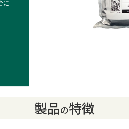
給に
製品
特徴
の