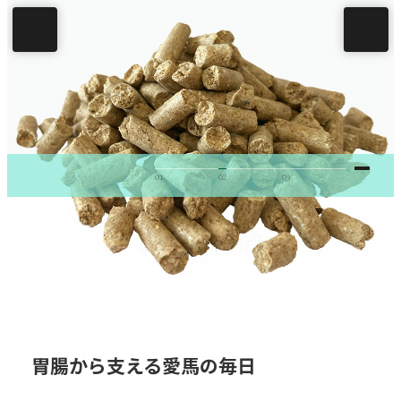
01
02
03
製品
特徴
の
胃腸から支える愛馬の毎日