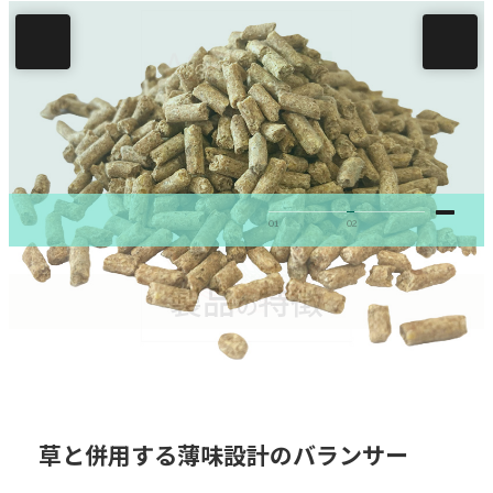
01
02
製品
特徴
の
草と併用する薄味設計のバランサー