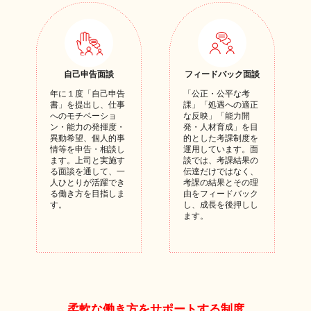
自己申告面談
フィードバック面談
年に１度「自己申告
「公正・公平な考
書」を提出し、仕事
課」「処遇への適正
へのモチベーショ
な反映」「能力開
ン・能力の発揮度・
発・人材育成」を目
異動希望、個人的事
的とした考課制度を
情等を申告・相談し
運用しています。面
ます。上司と実施す
談では、考課結果の
る面談を通して、一
伝達だけではなく、
人ひとりが活躍でき
考課の結果とその理
る働き方を目指しま
由をフィードバック
す。
し、成長を後押しし
ます。
柔軟な働き方をサポートする制度