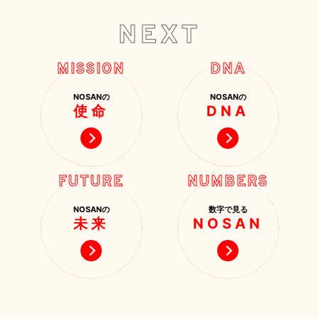
NEXT
MISSION
DNA
NOSANの
NOSANの
使命
DNA
FUTURE
NUMBERS
NOSANの
数字で見る
未来
NOSAN